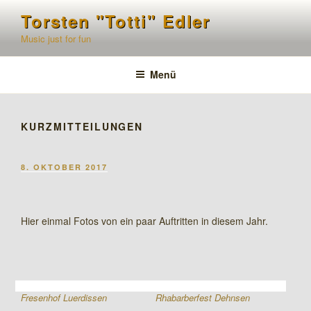
Zum
Torsten "Totti" Edler
Inhalt
Music just for fun
springen
Menü
KURZMITTEILUNGEN
VERÖFFENTLICHT
8. OKTOBER 2017
AM
Hier einmal Fotos von ein paar Auftritten in diesem Jahr.
Fresenhof Luerdissen
Rhabarberfest Dehnsen