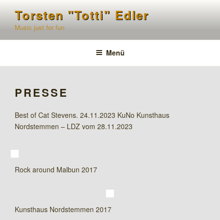
Zum
Torsten "Totti" Edler
Inhalt
Music just for fun
springen
Menü
PRESSE
Best of Cat Stevens. 24.11.2023 KuNo Kunsthaus
Nordstemmen – LDZ vom 28.11.2023
Rock around Malbun 2017
Kunsthaus Nordstemmen 2017